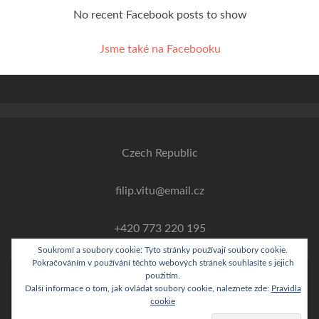
No recent Facebook posts to show
Jsme také na Facebooku
Czech Republic
filip.vitu@email.cz
+420 773 220 195
Soukromí a soubory cookie: Tyto stránky používají soubory cookie.
Pokračováním v používání těchto webových stránek souhlasíte s jejich
použitím.
Další informace o tom, jak ovládat soubory cookie, naleznete zde:
Pravidla
Odkaz
Odkaz
cookie
Facebook
Twitter