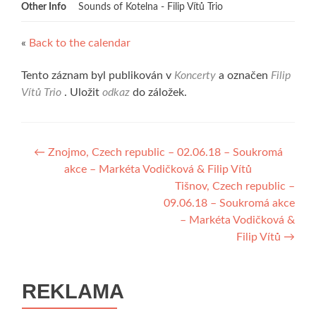
Other Info
Sounds of Kotelna - Filip Vítů Trio
«
Back to the calendar
Tento záznam byl publikován v
Koncerty
a označen
Filip
Vítů Trio
. Uložit
odkaz
do záložek.
Navigace
←
Znojmo, Czech republic – 02.06.18 – Soukromá
akce – Markéta Vodičková & Filip Vítů
pro
Tišnov, Czech republic –
příspěvek
09.06.18 – Soukromá akce
– Markéta Vodičková &
Filip Vítů
→
REKLAMA