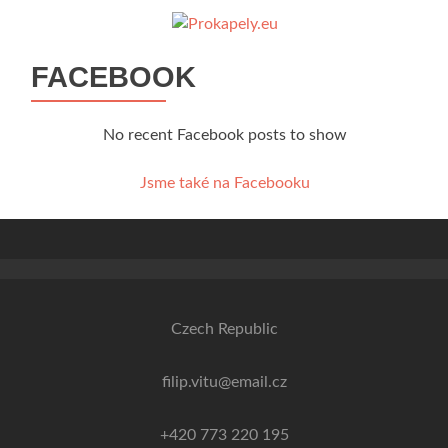
FACEBOOK
No recent Facebook posts to show
Jsme také na Facebooku
Czech Republic
filip.vitu@email.cz
+420 773 220 195