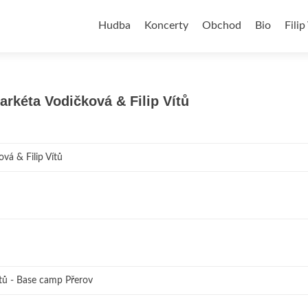
Přejít
k
Hudba
Koncerty
Obchod
Bio
Filip
obsahu
webu
arkéta Vodičková & Filip Vítů
vá & Filip Vítů
ítů - Base camp Přerov