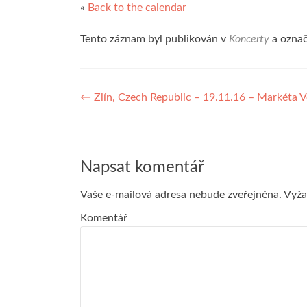
«
Back to the calendar
Tento záznam byl publikován v
Koncerty
a ozna
Navigace
←
Zlín, Czech Republic – 19.11.16 – Markéta V
pro
příspěvek
Napsat komentář
Vaše e-mailová adresa nebude zveřejněna.
Vyža
Komentář