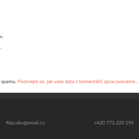
m.
.
í spamu.
Podívejte se, jak vaše data z komentářů zpracováváme.
.
filip.vitu@email.cz
+420 773 220 195